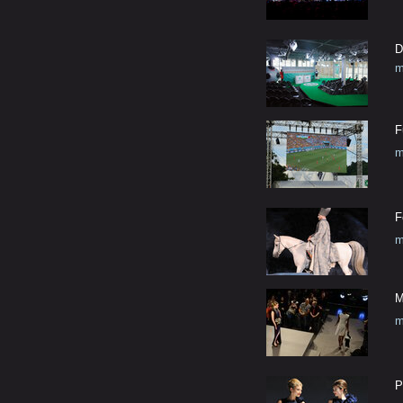
D
m
F
m
F
m
M
m
P