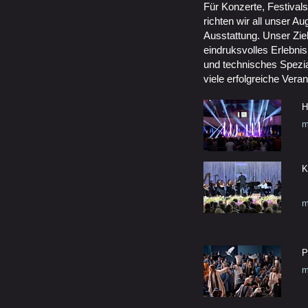
Für Konzerte, Festival
richten wir all unser A
Ausstattung. Unser Ziel
eindruksvolles Erlebnis
und technisches Spezia
viele erfolgreiche Vera
H
m
K
m
P
m