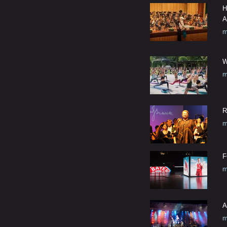
H
A
m
W
m
R
m
F
m
A
m