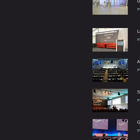
U
m
L
m
A
m
S
m
G
m