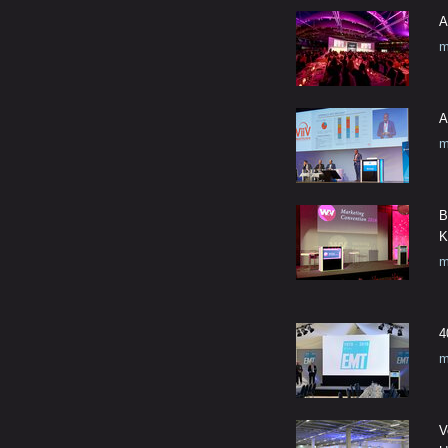
A
m
A
m
B
K
m
4
m
V