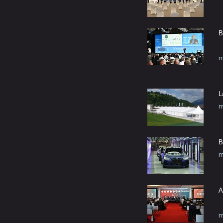
B
m
L
m
B
m
A
m