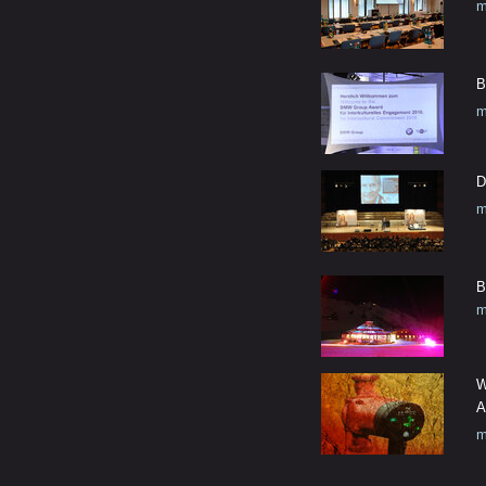
m
B
m
D
m
B
m
W
A
m