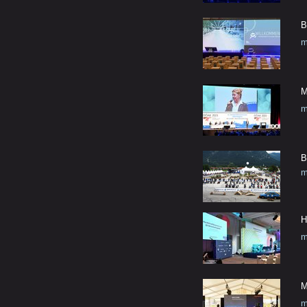
B
m
M
m
B
m
H
m
M
m