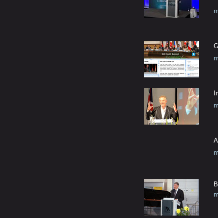
m
G
m
I
m
A
m
B
m