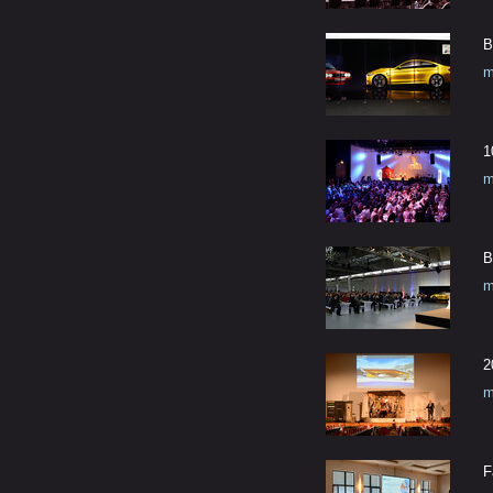
B
m
1
m
B
m
2
m
F