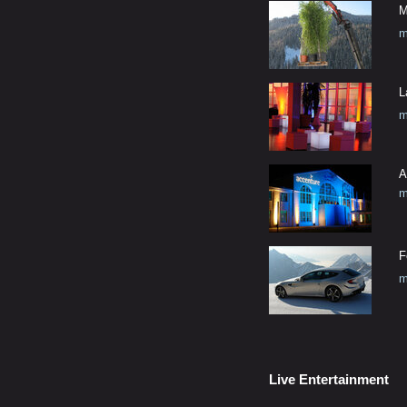
M
m
L
m
A
m
F
m
Live Entertainment