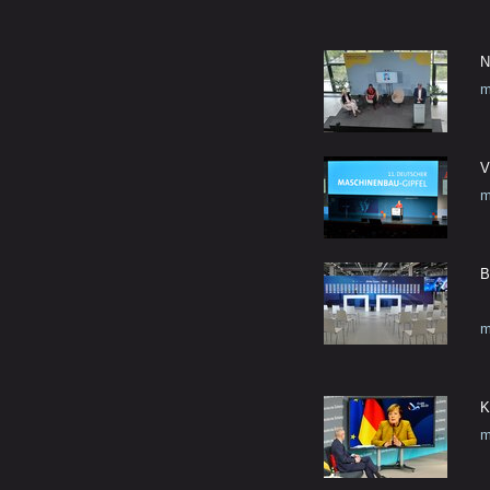
N
m
V
m
B
m
K
m