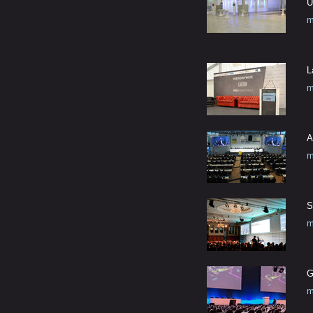
U
m
L
m
A
m
S
m
G
m