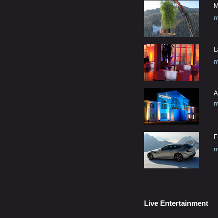
M
m
L
m
A
m
F
m
Live Entertainment