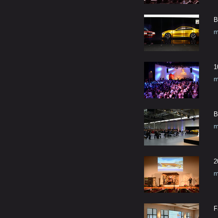
B
m
1
m
B
m
2
m
F