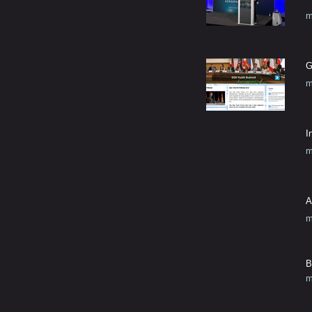
m
G
m
I
m
A
m
B
m