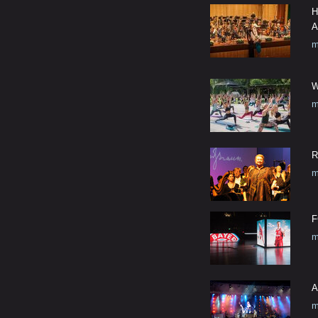
H
A
m
W
m
R
m
F
m
A
m