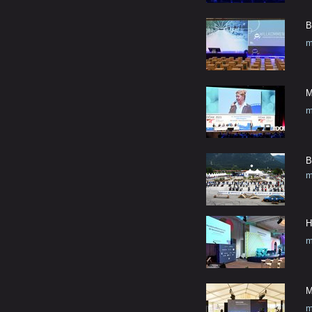
B
m
M
m
B
m
H
m
M
m