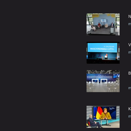
N
m
V
m
B
m
K
m