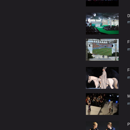
D
m
F
m
F
m
M
m
P