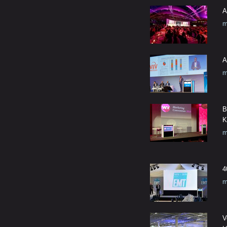
A
m
A
m
B
K
m
4
m
V