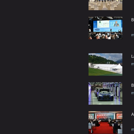
B
m
L
m
B
m
A
m