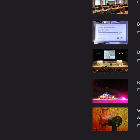
m
B
m
D
m
B
m
W
A
m