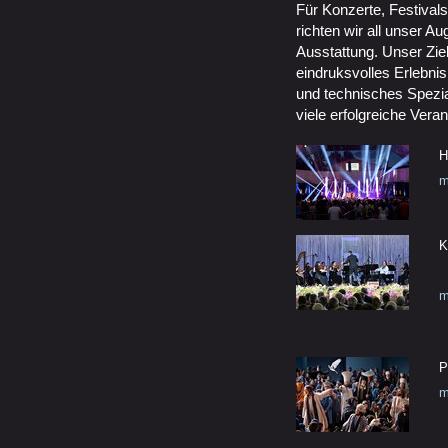
Für Konzerte, Festival
richten wir all unser A
Ausstattung. Unser Ziel
eindruksvolles Erlebnis
und technisches Spezia
viele erfolgreiche Vera
H
m
K
m
P
m