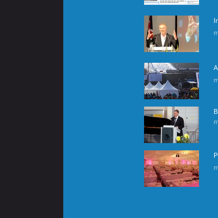
I
m
A
m
B
m
P
m