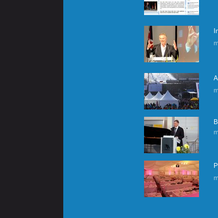
I
m
A
m
B
m
P
m