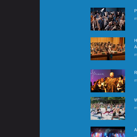
P
m
H
A
m
R
m
W
m
A