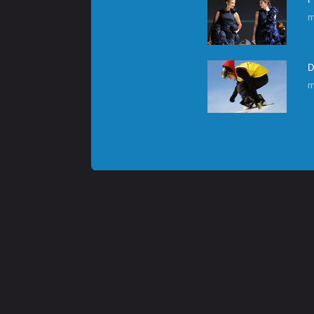
m
D
m