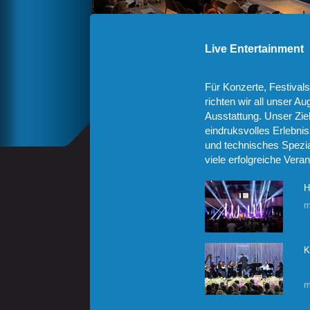
Live Entertainment
Für Konzerte, Festival
richten wir all unser A
Ausstattung. Unser Ziel
eindruksvolles Erlebnis
und technisches Spezia
viele erfolgreiche Vera
H
m
K
m