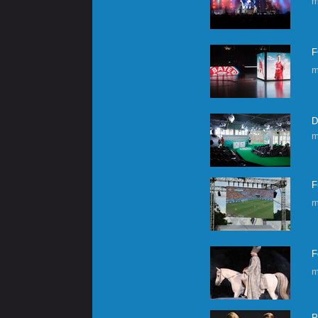
m
F
m
D
m
F
m
F
m
P