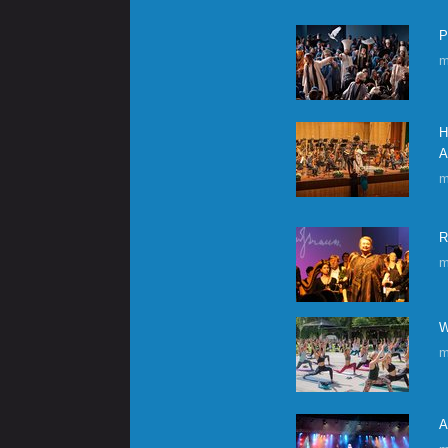
P
m
H
A
m
R
m
W
m
A