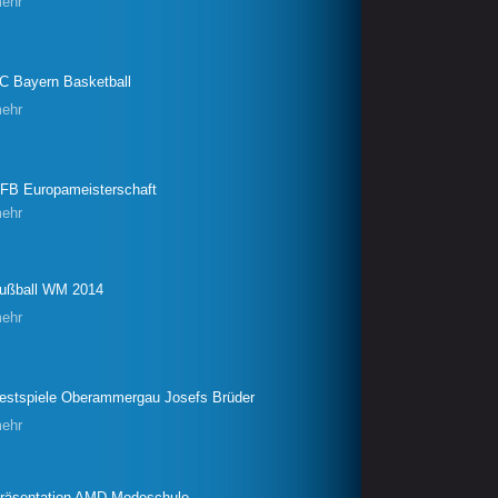
ehr
C Bayern Basketball
ehr
FB Europameisterschaft
ehr
ußball WM 2014
ehr
estspiele Oberammergau Josefs Brüder
ehr
räsentation AMD Modeschule