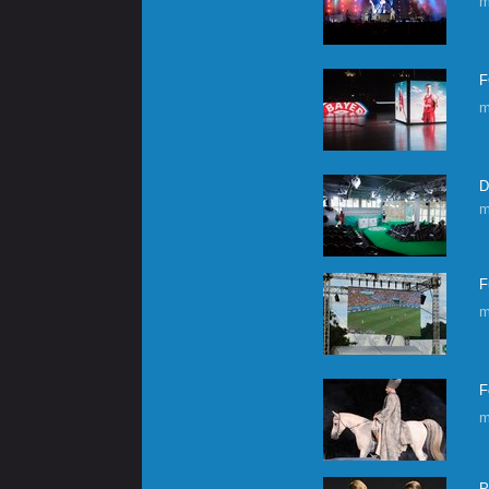
m
F
m
D
m
F
m
F
m
P