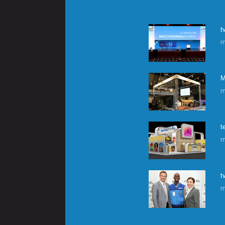
t
m
M
m
t
m
t
m