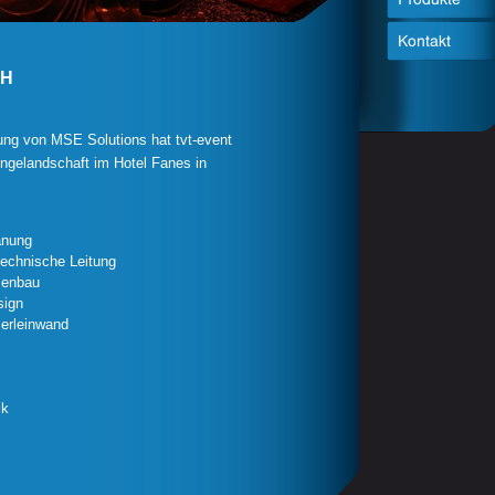
bH
ung von MSE Solutions hat tvt-event
gelandschaft im Hotel Fanes in
anung
technische Leitung
senbau
sign
erleinwand
ik